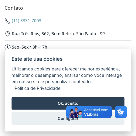
Contato
(11) 3331-7003
Rua Três Rios, 362, Bom Retiro, São Paulo - SP
Seg–Sex • 8h–17h
Este site usa cookies
Nossas Redes
Utilizamos cookies para oferecer melhor experiência,
melhorar o desempenho, analisar como você interage
em nosso site e personalizar conteúdo.
Política de Privacidade
© 2026 - Inspetoria Nossa Senhora Aparecida. Todos os
Ok, aceito.
direitos reservados.
Política de Privacidade
Configurar