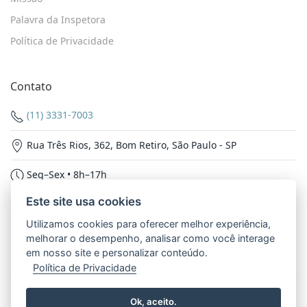
Palavra da Inspetora
Política de Privacidade
Contato
(11) 3331-7003
Rua Três Rios, 362, Bom Retiro, São Paulo - SP
Seg–Sex • 8h–17h
Este site usa cookies
Nossas Redes
Utilizamos cookies para oferecer melhor experiência,
melhorar o desempenho, analisar como você interage
em nosso site e personalizar conteúdo.
Política de Privacidade
© 2026 - Inspetoria Nossa Senhora Aparecida. Todos os
Ok, aceito.